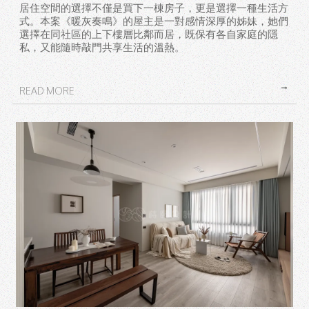
居住空間的選擇不僅是買下一棟房子，更是選擇一種生活方
親情比鄰的質感居所｜台北美式風室內設計
式。本案《暖灰奏鳴》的屋主是一對感情深厚的姊妹，她們
｜林口美式風室內設計
選擇在同社區的上下樓層比鄰而居，既保有各自家庭的隱
私，又能隨時敲門共享生活的溫熱。