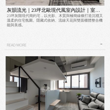
灰韻流光｜23坪北歐現代風室內設計｜室內
23坪灰階現代簡約宅，以光影、木質與極簡線條打造沉穩又
設計案例
溫柔的住宅氛圍。隱藏式收納、流線天花與雙面櫃體整合機
能與美感。