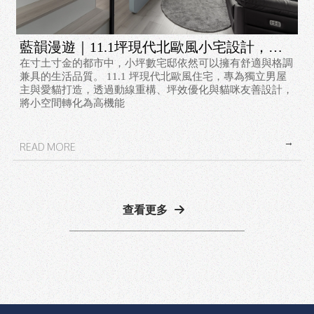
藍韻漫遊｜11.1坪現代北歐風小宅設計，打
在寸土寸金的都市中，小坪數宅邸依然可以擁有舒適與格調
造貓咪友善療癒空間｜台北舊屋翻新｜林口
兼具的生活品質。 11.1 坪現代北歐風住宅，專為獨立男屋
舊屋翻新
主與愛貓打造，透過動線重構、坪效優化與貓咪友善設計，
將小空間轉化為高機能
查看更多