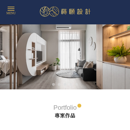
PORTFOLIO
PORTFOLIO
專案作品